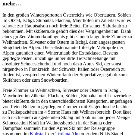
mehr…
In den großen Wintersportorten Österreichs wie Obertauern, Sölden
im Ötztal, Ischgl, Stubaital, Flachau, Mayrhofen im Zillertal wird es
schwer zur Hauptsaison noch freie Betten für seinen Skiurlaub zu
bekommen. Mit skiStern.de gehört dies der Vergangenheit an. Dank
eines großen Zimmerkontingents gibt es noch lange freie Zimmer zu
Weihnachten, Silvester oder Ostern in Ischgl, dem angesagtesten
Skigebiet der Alpen. Die selbsternannte Lifestyle Metropole der
Alpen garantiert einen Winterurlaub der Extraklasse. Bestens
gepflegte Pisten, unzählige unberührte Tiefschneehänge mit
absoluter Schneesicherheit und noch dazu Apres Ski, der sonst
nirgendwo in Frankreich, der Schweiz, Italien oder Österreich zu
finden ist, versprechen Winterurlaub der Superlative, egal ob zum
Skifahren oder zum Snowboarden.
Freie Zimmer zu Weihnachten, Silvester oder Ostern in Ischgl,
Mayrhofen im Zillertal, Flachau, Sölden, Stubaital und Lenzerheide
bietet skiStern.de in den unterschiedlichsten Kategorien, angefangen
von freien Betten in gepflegten Zimmern mit Etagendusche bis hin
zu Freikapazitäten im 4 Sterne Haus mit Wellnessbereich. Dort lässt
sich nach einem ausgedehnten Skitag mit Skikurs und jeder Menge
Schneeaction Kraft im Wellnessbereich in der Sauna oder
Dampfbad sammeln für den Apres Ski mit der Reisegruppe
zusammen im
Kuhstall
, der
Trofana Alm
oder dem Nikis Stadel.