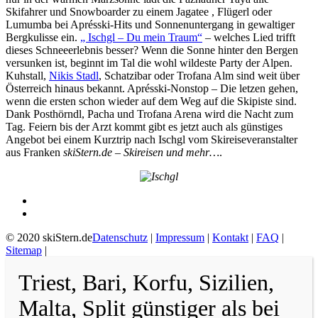
Skifahrer und Snowboarder zu einem Jagatee , Flügerl oder
Lumumba bei Aprésski-Hits und Sonnenuntergang in gewaltiger
Bergkulisse ein.
„ Ischgl – Du mein Traum“
– welches Lied trifft
dieses Schneeerlebnis besser? Wenn die Sonne hinter den Bergen
versunken ist, beginnt im Tal die wohl wildeste Party der Alpen.
Kuhstall,
Nikis Stadl
, Schatzibar oder Trofana Alm sind weit über
Österreich hinaus bekannt. Aprésski-Nonstop – Die letzen gehen,
wenn die ersten schon wieder auf dem Weg auf die Skipiste sind.
Dank Posthörndl, Pacha und Trofana Arena wird die Nacht zum
Tag. Feiern bis der Arzt kommt gibt es jetzt auch als günstiges
Angebot bei einem Kurztrip nach Ischgl vom Skireiseveranstalter
aus Franken
skiStern.de – Skireisen und mehr…
.
© 2020 skiStern.de
Datenschutz
|
Impressum
|
Kontakt
|
FAQ
|
Sitemap
|
Triest, Bari, Korfu, Sizilien,
Malta, Split günstiger als bei