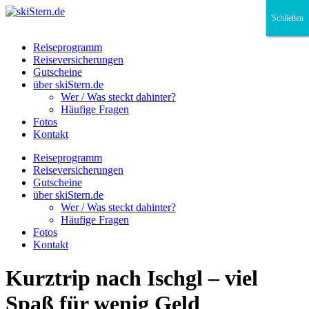
Schließen
Schließen
Schließen
Reiseprogramm
Reiseversicherungen
Gutscheine
über skiStern.de
Wer / Was steckt dahinter?
Häufige Fragen
Fotos
Kontakt
Reiseprogramm
Reiseversicherungen
Gutscheine
über skiStern.de
Wer / Was steckt dahinter?
Häufige Fragen
Fotos
Kontakt
Kurztrip nach Ischgl – viel
Spaß für wenig Geld