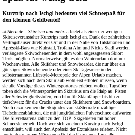
Kurztrip nach Ischgl bedeuten viel Schneepaß für
den kleinen Geldbeutel!
skiStern.de – Skireisen und mehr…
bietet als einer der wenigen
Skireiseveranstalter Kurztrips nach Ischgl an. Dank der zahlreichen
Vertragshäuser direkt vor Ort und in der Nähe von Talstationen und
Aprésski-Bars wie Kuhstall, Trofana Alm und Nickis Stadl werden
verlängerte Skiwochenenden in dem wohl angesagtesten Skiort
Tirols möglich. Normalerweise gibt es den Winterurlaub dort nur
Wochenweise. Alle Skifahrer und Snowboarder, die nur über ein
günstiges Skiwochenende oder einer SkiTagesreise in der
selbsternannten Lifestyle-Metropole der Alpen Urlaub machen,
werden sich nach dem Skiurlaub wohl erst erholen müssen, wenn
sie alle Vorzüge dieses Wintersportortes erleben wollen. Tagsüber
toben sich die Wintersportler im Skizirkus um die Idalp au. Pisten
aller Schwierigkeitsstufen, von blau für Skianfänger bis hin zu
tiefschwarz für die Cracks unter den Skifahrern und Snowboardern.
Noch dazu kennen die Skiguides von skiStern.de unzählige
Tiefschneeabfahrten, die mit jungfräulichen Pulverschnee aufwarten.
Die Silvrettaarena zählt zu den TOP- Skigebieten mit hoher
Schneesicherheit. Doch wer sich zu einem Kurztrip nach Ischgl
entschließt, will auch den Aprésski der Extraklasse erleben. Nicht
nur in der warmen Märzsonne lädt die Paznauner Taya alle