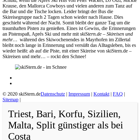
Schuld, wenn die Apres Ski Hits von Peter Wackel, DJ Ötzi, Mickie
Krause, den Mallorca Cowboys und vielen anderen zum Tanz auf
die Bar und die Tische locken. Leider bringt der Bus die
Skireisegruppe nach 2 Tagen schon wieder nach Hause. Dies
geschieht während der Nacht. Somit bleibt der ganze Tag um die
traumhaften Pisten zu genießen. Eines ist Gewiss, die Erinnerungen
an Pistenspaß, Aprés Ski und mehr mit
skiStern.de – Skireisen und
mehr…
während des Skiwochenendes in Mayrhofen im Zillertal
bleibt noch lange in Erinnerung und versüßt das Alltagsleben, bis es
wieder heißt: ab auf die Piste, mit einer Skireise von skiStern.de –
Skireisen und mehr… – rockt den Schnee!
© 2020 skiStern.de
Datenschutz
|
Impressum
|
Kontakt
|
FAQ
|
Sitemap
|
Triest, Bari, Korfu, Sizilien,
Malta, Split günstiger als bei
Costa