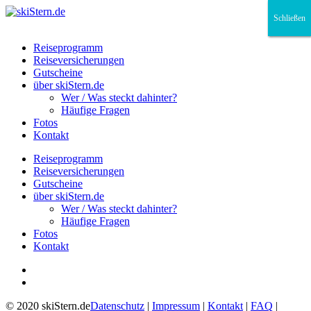
Schließen
Schließen
Schließen
Reiseprogramm
Reiseversicherungen
Gutscheine
über skiStern.de
Wer / Was steckt dahinter?
Häufige Fragen
Fotos
Kontakt
Reiseprogramm
Reiseversicherungen
Gutscheine
über skiStern.de
Wer / Was steckt dahinter?
Häufige Fragen
Fotos
Kontakt
© 2020 skiStern.de
Datenschutz
|
Impressum
|
Kontakt
|
FAQ
|