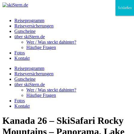
Schließen
Schließen
Schließen
Reiseprogramm
Reiseversicherungen
Gutscheine
über skiStern.de
Wer / Was steckt dahinter?
Häufige Fragen
Fotos
Kontakt
Reiseprogramm
Reiseversicherungen
Gutscheine
über skiStern.de
Wer / Was steckt dahinter?
Häufige Fragen
Fotos
Kontakt
Kanada 26 – SkiSafari Rocky
Mountains – Panorama, Lake