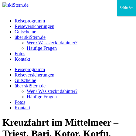
Schließen
Schließen
Schließen
Reiseprogramm
Reiseversicherungen
Gutscheine
über skiStern.de
Wer / Was steckt dahinter?
Häufige Fragen
Fotos
Kontakt
Reiseprogramm
Reiseversicherungen
Gutscheine
über skiStern.de
Wer / Was steckt dahinter?
Häufige Fragen
Fotos
Kontakt
Kreuzfahrt im Mittelmeer –
Triest, Bari, Kotor, Korfu,