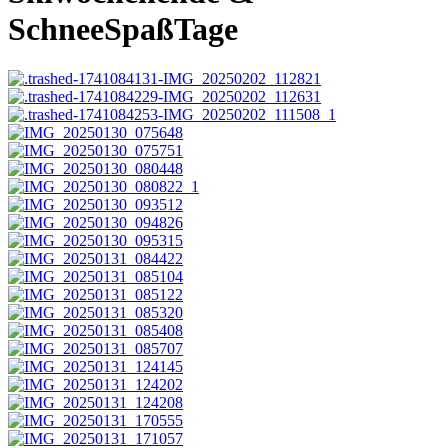
SchneeSpaßTage