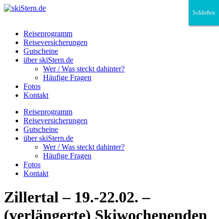
Schließen
Schließen
Schließen
Reiseprogramm
Reiseversicherungen
Gutscheine
über skiStern.de
Wer / Was steckt dahinter?
Häufige Fragen
Fotos
Kontakt
Reiseprogramm
Reiseversicherungen
Gutscheine
über skiStern.de
Wer / Was steckt dahinter?
Häufige Fragen
Fotos
Kontakt
Zillertal – 19.-22.02. –
(verlängerte) Skiwochenenden