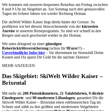
Wir kommen mit unserem bequemen Reisebus am Freitag zwischen
8 und 9 Uhr im Skigebiet an. Am Sonntag nach drei genussvollen
Tagen im Schnee fahren wir wieder Richtung Heimat.
Die skiWelt Wilder Kaiser liegt direkt hinter der Grenze. So
profitieren wir bei diesem Skiwochenende von der
kürzesten
Anreise
in unserem Reiseprogramm. So sind wir schnell in den
Bergen und auch geschwind wieder in der Heimat.
Wir raten dringend zu einer
günstigen
Reiserücktrittsversicherung
(schon für
9Euro
!!!) –
Unverbindliche Infos hier
– Sie übernimmt im Stornofall Deine
Kosten und Du sparst Dir Geld für die nächste Skireise!
MEHR ANZEIGEN
Das Skigebiet: SkiWelt Wilder Kaiser –
Brixental
Mit mehr als
280 Pistenkilometern, 21 Talabfahrten, 9 direkte
Einstiegsorte
und
90 modernen Liftanlagen
, garantiert Dir die
Skiwelt Wilder Kaiser – Brixental einen erlebnisreichen Tag im
Schnee und zählt zu den größten und modernsten Skigebieten