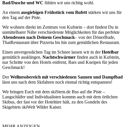
Bad/Dusche und WC
fühlen wir uns richtig wohl.
An einem
ausgiebigen Frühstück vom Bufett
stärken wir uns für
den Tag auf der Piste.
Wir wohnen direkt im Zentrum von Kufstein – dort findest Du in
unmittelbarer Nähe verschiedenste Möglichkeiten für das perfekte
Abendessen nach Deinem Geschmack
– von der DönerBude,
ThaiRestaurant über Pizzeria bis hin zum gemütlichen Restaurant.
Einen unvergesslichen Tag im Schnee lassen wir in der
Hotelbar
gemütlich ausklingen.
Nachtschwärmer
finden auch in Kufstein,
nur Schritte von den Hotels entfernt, Bars und Kneipen für jeden
Geschmack!
Der
Wellnessbereich mit verschiedenen Saunen und Dampfbad
lässt uns nach dem Skifahren noch einmal richtig entspannen!
Wir bringen Euch mit dem skiStern.de Bus auf die Piste –
Langschläfer und Individualisten kommn auch mit dem örtlichen
Skibus, der fast vor der Hoteltüre hält, zu den Gondeln des
Skigebiets skiWelt Wilder Kaiser.
MEHR ANZEIGEN