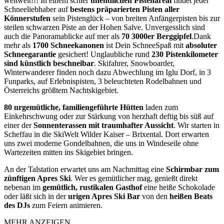
weltweit!!! In einem schier
unendlichen Pistenareal
findet jeder
Schneeliebhaber auf
bestens präparierten Pisten aller
Könnerstufen
sein Pistenglück – von breiten Anfängerpisten bis zur
steilen schwarzen Piste an der Hohen Salve. Unvergesslich sind
auch die Panoramablicke auf mer als
70 3000er Berggipfel
.Dank
mehr als
1700 Schneekanonen
ist Dein SchneeSpaß mit
absoluter
Schneegarantie
gesichert! Unglaubliche rund
230 Pistenkilometer
sind künstlich beschneibar
. Skifahrer, Snowboarder,
Winterwanderer finden noch dazu Abwechlung im Iglu Dorf, in 3
Funparks, auf Erlebnispisten, 3 beleuchteten Rodelbahnen und
Österreichs größtem Nachtskigebiet.
80 urgemütliche, familiengeführte Hütten
laden zum
Einkehrschwung oder zur Stärkung von herzhaft deftig bis süß auf
einer der
Sonnenterassen mit traumhafter Aussicht
. Wir starten in
Scheffau in die SkiWelt Wilder Kaiser – Brixental. Dort erwarten
uns zwei moderne Gondelbahnen, die uns in Windeseile ohne
Wartezeiten mitten ins Skigebiet bringen.
An der Talstation erwartet uns am Nachmittag eine
Schirmbar zum
zünftigen Apres Ski
. Wer es gemütlicher mag, genießt direkt
nebenan im
gemütlich, rustikalen Gasthof
eine heiße Schokolade
oder läßt sich in der
urigen Apres Ski Bar
von den
heißen Beats
des DJs
zum Feiern animieren.
MEHR ANZEIGEN