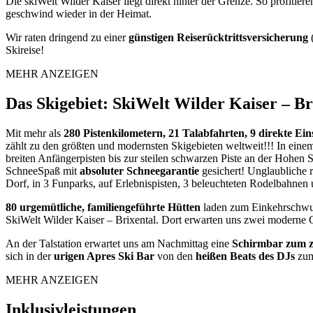
Die skiWelt Wilder Kaiser liegt direkt hinter der Grenze. So profiti
geschwind wieder in der Heimat.
Wir raten dringend zu einer
günstigen Reiserücktrittsversicherung
Skireise!
MEHR ANZEIGEN
Das Skigebiet: SkiWelt Wilder Kaiser – Br
Mit mehr als
280 Pistenkilometern, 21 Talabfahrten, 9 direkte Ein
zählt zu den größten und modernsten Skigebieten weltweit!!! In eine
breiten Anfängerpisten bis zur steilen schwarzen Piste an der Hohen 
SchneeSpaß mit
absoluter Schneegarantie
gesichert! Unglaubliche
Dorf, in 3 Funparks, auf Erlebnispisten, 3 beleuchteten Rodelbahnen
80 urgemütliche, familiengeführte Hütten
laden zum Einkehrschwung
SkiWelt Wilder Kaiser – Brixental. Dort erwarten uns zwei moderne G
An der Talstation erwartet uns am Nachmittag eine
Schirmbar zum z
sich in der
urigen Apres Ski Bar
von den
heißen Beats des DJs
zum
MEHR ANZEIGEN
Inklusivleistungen