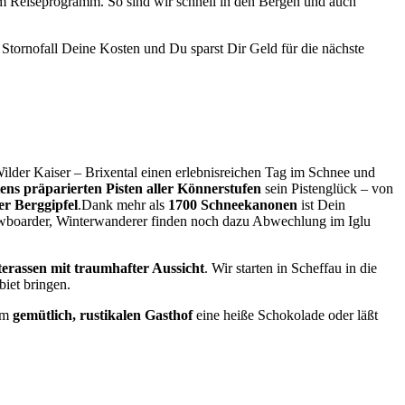
m Reiseprogramm. So sind wir schnell in den Bergen und auch
Stornofall Deine Kosten und Du sparst Dir Geld für die nächste
 Wilder Kaiser – Brixental einen erlebnisreichen Tag im Schnee und
tens präparierten Pisten aller Könnerstufen
sein Pistenglück – von
er Berggipfel
.Dank mehr als
1700 Schneekanonen
ist Dein
owboarder, Winterwanderer finden noch dazu Abwechlung im Iglu
erassen mit traumhafter Aussicht
. Wir starten in Scheffau in die
iet bringen.
 im
gemütlich, rustikalen Gasthof
eine heiße Schokolade oder läßt