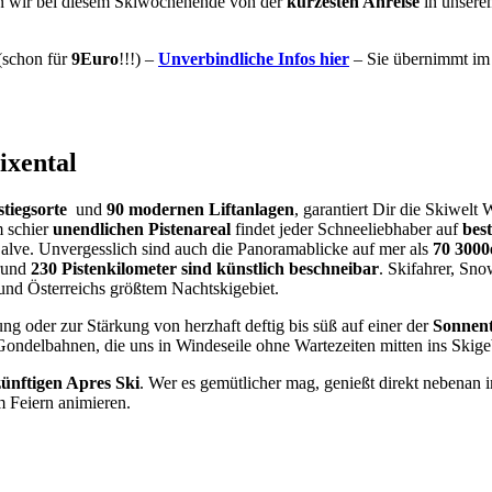
eren wir bei diesem Skiwochenende von der
kürzesten Anreise
in unsere
(schon für
9Euro
!!!) –
Unverbindliche Infos hier
– Sie übernimmt im 
ixental
stiegsorte
und
90 modernen Liftanlagen
, garantiert Dir die Skiwelt
m schier
unendlichen Pistenareal
findet jeder Schneeliebhaber auf
bes
Salve. Unvergesslich sind auch die Panoramablicke auf mer als
70 3000
 rund
230 Pistenkilometer sind künstlich beschneibar
. Skifahrer, Sn
 und Österreichs größtem Nachtskigebiet.
 oder zur Stärkung von herzhaft deftig bis süß auf einer der
Sonnent
ondelbahnen, die uns in Windeseile ohne Wartezeiten mitten ins Skigeb
ünftigen Apres Ski
. Wer es gemütlicher mag, genießt direkt nebenan
 Feiern animieren.