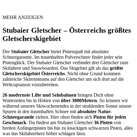
MEHR ANZEIGEN
Stubaier Gletscher – Österreichs größtes
Gletscherskigebiet
Der
Stubaier Gletscher
bietet Pistenspaß mit absoluter
Schneegarantie. Im traumhaften Pulverschnee findet jeder sein
Pistenglück. Der Stubaier Gletscher verbindet drei Gletscher zum
Skifahren und Snowboarden. Das Skigebiet gilt als das
größte
Gletscherskigebiet Österreichs
. Nicht ohne Grund kommen
zahlreiche Skirennteams auf den Gletscher um sich dort auf die
Weltcupsaison vorzubereiten.
26 modernste Lifte und Seinbahnen
bringen Dich ohne
Wartezeiten bis in Höhen von
über 3000Metern
. So können wir
während unseres Skiwochenendes in der strahlenden Sonne unsere
Spuren in den traumhaften Schnee mit
absoluter Natur-
Schneegarantie
ziehen. Hier oben finden sich
Pisten für jeden
Geschmack
. Du findest am Stubaier Gletscher
36 Pisten
von
breiten Anfängerpisten bis hin zu knackigen schwarzen Pisten, alles
was das Skifahrerherz höher schlagen lässt.