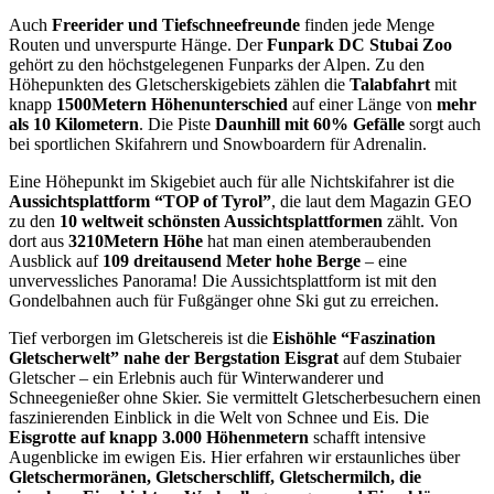
Auch
Freerider und Tiefschneefreunde
finden jede Menge
Routen und unverspurte Hänge. Der
Funpark DC Stubai Zoo
gehört zu den höchstgelegenen Funparks der Alpen. Zu den
Höhepunkten des Gletscherskigebiets zählen die
Talabfahrt
mit
knapp
1500Metern Höhenunterschied
auf einer Länge von
mehr
als 10 Kilometern
. Die Piste
Daunhill mit 60% Gefälle
sorgt auch
bei sportlichen Skifahrern und Snowboardern für Adrenalin.
Eine Höhepunkt im Skigebiet auch für alle Nichtskifahrer ist die
Aussichtsplattform “TOP of Tyrol”
, die laut dem Magazin GEO
zu den
10 weltweit schönsten Aussichtsplattformen
zählt. Von
dort aus
3210Metern Höhe
hat man einen atemberaubenden
Ausblick auf
109 dreitausend Meter hohe Berge
– eine
unvervessliches Panorama! Die Aussichtsplattform ist mit den
Gondelbahnen auch für Fußgänger ohne Ski gut zu erreichen.
Tief verborgen im Gletschereis ist die
Eishöhle “Faszination
Gletscherwelt” nahe der Bergstation Eisgrat
auf dem Stubaier
Gletscher – ein Erlebnis auch für Winterwanderer und
Schneegenießer ohne Skier. Sie vermittelt Gletscherbesuchern einen
faszinierenden Einblick in die Welt von Schnee und Eis. Die
Eisgrotte auf knapp 3.000 Höhenmetern
schafft intensive
Augenblicke im ewigen Eis. Hier erfahren wir erstaunliches über
Gletschermoränen, Gletscherschliff, Gletschermilch, die