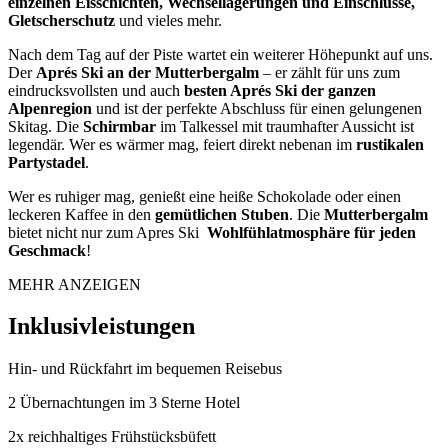
einzelnen Eisschichten, Wechsellagerungen und Einschlüsse,
Gletscherschutz
und vieles mehr.
Nach dem Tag auf der Piste wartet ein weiterer Höhepunkt auf uns.
Der
Aprés Ski an der Mutterbergalm
– er zählt für uns zum
eindrucksvollsten und auch
besten Aprés Ski der ganzen
Alpenregion
und ist der perfekte Abschluss für einen gelungenen
Skitag. Die
Schirmbar
im Talkessel mit traumhafter Aussicht ist
legendär. Wer es wärmer mag, feiert direkt nebenan im
rustikalen
Partystadel
.
Wer es ruhiger mag, genießt eine heiße Schokolade oder einen
leckeren Kaffee in den
gemütlichen Stuben
. Die
Mutterbergalm
bietet nicht nur zum Apres Ski
Wohlfühlatmosphäre für jeden
Geschmack
!
MEHR ANZEIGEN
Inklusivleistungen
Hin- und Rückfahrt im bequemen Reisebus
2 Übernachtungen im 3 Sterne Hotel
2x reichhaltiges Frühstücksbüfett