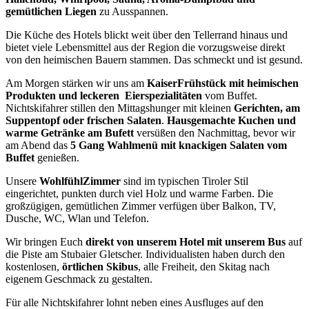
gemütlichen Liegen
zu Ausspannen.
Die Küche des Hotels blickt weit über den Tellerrand hinaus und
bietet viele Lebensmittel aus der Region die vorzugsweise direkt
von den heimischen Bauern stammen. Das schmeckt und ist gesund.
Am Morgen stärken wir uns am
KaiserFrühstück mit heimischen
Produkten und leckeren Eierspezialitäten
vom Buffet.
Nichtskifahrer stillen den Mittagshunger mit kleinen
Gerichten, am
Suppentopf oder frischen Salaten
.
Hausgemachte Kuchen und
warme Getränke am Bufett
versüßen den Nachmittag, bevor wir
am Abend das
5 Gang Wahlmenü mit knackigen Salaten vom
Buffet
genießen.
Unsere
WohlfühlZimmer
sind im typischen Tiroler Stil
eingerichtet, punkten durch viel Holz und warme Farben. Die
großzügigen, gemütlichen Zimmer verfügen über Balkon, TV,
Dusche, WC, Wlan und Telefon.
Wir bringen Euch
direkt von unserem Hotel mit unserem Bus
auf
die Piste am Stubaier Gletscher. Individualisten haben durch den
kostenlosen,
örtlichen Skibus
, alle Freiheit, den Skitag nach
eigenem Geschmack zu gestalten.
Für alle Nichtskifahrer lohnt neben eines Ausfluges auf den