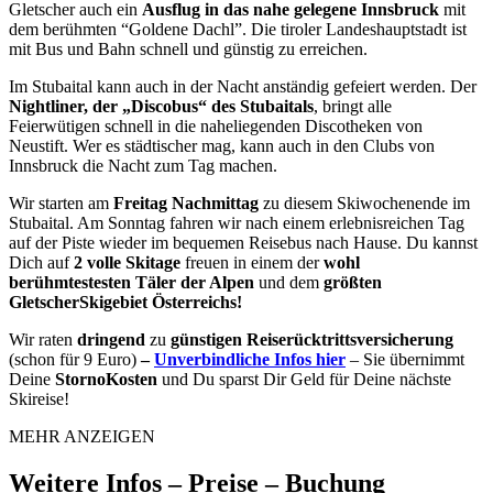
Gletscher auch ein
Ausflug in das nahe gelegene Innsbruck
mit
dem berühmten “Goldene Dachl”. Die tiroler Landeshauptstadt ist
mit Bus und Bahn schnell und günstig zu erreichen.
Im Stubaital kann auch in der Nacht anständig gefeiert werden. Der
Nightliner, der „Discobus“ des Stubaitals
, bringt alle
Feierwütigen schnell in die naheliegenden Discotheken von
Neustift. Wer es städtischer mag, kann auch in den Clubs von
Innsbruck die Nacht zum Tag machen.
Wir starten am
Freitag Nachmittag
zu diesem Skiwochenende im
Stubaital. Am Sonntag fahren wir nach einem erlebnisreichen Tag
auf der Piste wieder im bequemen Reisebus nach Hause. Du kannst
Dich auf
2 volle Skitage
freuen in einem der
wohl
berühmtestesten Täler der Alpen
und dem
größten
GletscherSkigebiet Österreichs!
Wir raten
dringend
zu
günstigen Reiserücktrittsversicherung
(schon für 9 Euro)
–
Unverbindliche Infos
hier
– Sie übernimmt
Deine
StornoKosten
und Du sparst Dir Geld für Deine nächste
Skireise!
MEHR ANZEIGEN
Weitere Infos – Preise – Buchung