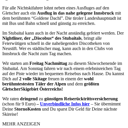
Für alle Nichtskifahrer lohnt neben eines Ausfluges auf den
Gletscher auch ein
Ausflug in das nahe gelegene Innsbruck
mit
dem berühmten “Goldene Dachl”. Die tiroler Landeshauptstadt ist
mit Bus und Bahn schnell und günstig zu erreichen.
Im Stubaital kann auch in der Nacht anständig gefeiert werden. Der
Nightliner, der „Discobus“ des Stubaitals
, bringt alle
Feierwütigen schnell in die naheliegenden Discotheken von
Neustift. Wer es städtischer mag, kann auch in den Clubs von
Innsbruck die Nacht zum Tag machen.
Wir starten am
Freitag Nachmittag
zu diesem Skiwochenende im
Stubaital. Am Sonntag fahren wir nach einem erlebnisreichen Tag
auf der Piste wieder im bequemen Reisebus nach Hause. Du kannst
Dich auf
2 volle Skitage
freuen in einem der
wohl
berühmtestesten Täler der Alpen
und dem
größten
GletscherSkigebiet Österreichs!
Wir raten
dringend
zu
günstigen Reiserücktrittsversicherung
(schon für 9 Euro)
–
Unverbindliche Infos
hier
– Sie übernimmt
Deine
StornoKosten
und Du sparst Dir Geld für Deine nächste
Skireise!
MEHR ANZEIGEN