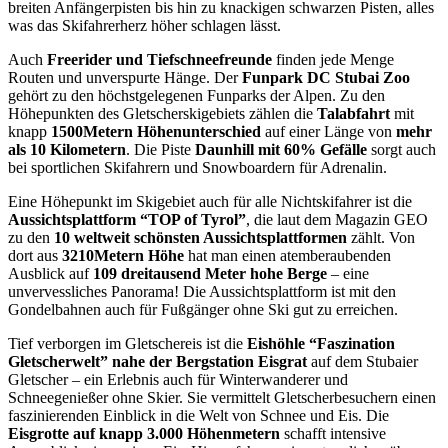
breiten Anfängerpisten bis hin zu knackigen schwarzen Pisten, alles
was das Skifahrerherz höher schlagen lässt.
Auch
Freerider und Tiefschneefreunde
finden jede Menge
Routen und unverspurte Hänge. Der
Funpark DC Stubai Zoo
gehört zu den höchstgelegenen Funparks der Alpen. Zu den
Höhepunkten des Gletscherskigebiets zählen die
Talabfahrt
mit
knapp
1500Metern Höhenunterschied
auf einer Länge von
mehr
als 10 Kilometern
. Die Piste
Daunhill mit 60% Gefälle
sorgt auch
bei sportlichen Skifahrern und Snowboardern für Adrenalin.
Eine Höhepunkt im Skigebiet auch für alle Nichtskifahrer ist die
Aussichtsplattform “TOP of Tyrol”
, die laut dem Magazin GEO
zu den
10 weltweit schönsten Aussichtsplattformen
zählt. Von
dort aus
3210Metern Höhe
hat man einen atemberaubenden
Ausblick auf
109 dreitausend Meter hohe Berge
– eine
unvervessliches Panorama! Die Aussichtsplattform ist mit den
Gondelbahnen auch für Fußgänger ohne Ski gut zu erreichen.
Tief verborgen im Gletschereis ist die
Eishöhle “Faszination
Gletscherwelt” nahe der Bergstation Eisgrat
auf dem Stubaier
Gletscher – ein Erlebnis auch für Winterwanderer und
Schneegenießer ohne Skier. Sie vermittelt Gletscherbesuchern einen
faszinierenden Einblick in die Welt von Schnee und Eis. Die
Eisgrotte auf knapp 3.000 Höhenmetern
schafft intensive