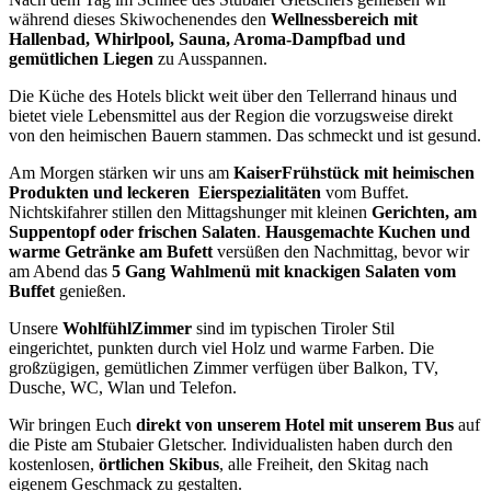
während dieses Skiwochenendes den
Wellnessbereich mit
Hallenbad, Whirlpool, Sauna, Aroma-Dampfbad und
gemütlichen Liegen
zu Ausspannen.
Die Küche des Hotels blickt weit über den Tellerrand hinaus und
bietet viele Lebensmittel aus der Region die vorzugsweise direkt
von den heimischen Bauern stammen. Das schmeckt und ist gesund.
Am Morgen stärken wir uns am
KaiserFrühstück mit heimischen
Produkten und leckeren Eierspezialitäten
vom Buffet.
Nichtskifahrer stillen den Mittagshunger mit kleinen
Gerichten, am
Suppentopf oder frischen Salaten
.
Hausgemachte Kuchen und
warme Getränke am Bufett
versüßen den Nachmittag, bevor wir
am Abend das
5 Gang Wahlmenü mit knackigen Salaten vom
Buffet
genießen.
Unsere
WohlfühlZimmer
sind im typischen Tiroler Stil
eingerichtet, punkten durch viel Holz und warme Farben. Die
großzügigen, gemütlichen Zimmer verfügen über Balkon, TV,
Dusche, WC, Wlan und Telefon.
Wir bringen Euch
direkt von unserem Hotel mit unserem Bus
auf
die Piste am Stubaier Gletscher. Individualisten haben durch den
kostenlosen,
örtlichen Skibus
, alle Freiheit, den Skitag nach
eigenem Geschmack zu gestalten.