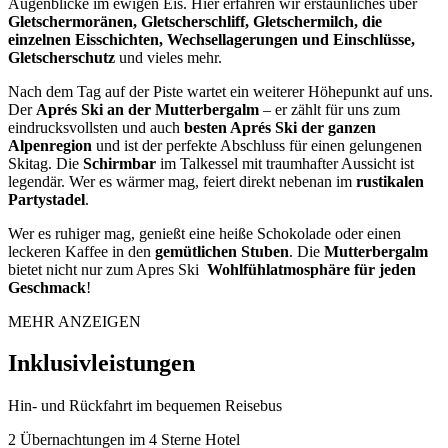
Augenblicke im ewigen Eis. Hier erfahren wir erstaunliches über
Gletschermoränen, Gletscherschliff, Gletschermilch, die
einzelnen Eisschichten, Wechsellagerungen und Einschlüsse,
Gletscherschutz
und vieles mehr.
Nach dem Tag auf der Piste wartet ein weiterer Höhepunkt auf uns.
Der
Aprés Ski an der Mutterbergalm
– er zählt für uns zum
eindrucksvollsten und auch
besten Aprés Ski der ganzen
Alpenregion
und ist der perfekte Abschluss für einen gelungenen
Skitag. Die
Schirmbar
im Talkessel mit traumhafter Aussicht ist
legendär. Wer es wärmer mag, feiert direkt nebenan im
rustikalen
Partystadel
.
Wer es ruhiger mag, genießt eine heiße Schokolade oder einen
leckeren Kaffee in den
gemütlichen Stuben
. Die
Mutterbergalm
bietet nicht nur zum Apres Ski
Wohlfühlatmosphäre für jeden
Geschmack
!
MEHR ANZEIGEN
Inklusivleistungen
Hin- und Rückfahrt im bequemen Reisebus
2 Übernachtungen im 4 Sterne Hotel