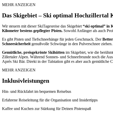
MEHR ANZEIGEN
Das Skigebiet – Ski optimal Hochzillerta
Wir steuern mit dieser SkiTagesreise das Skigebiet
“ski optimal” in
Kilometer bestens gepflegter Pisten.
Sowohl Anfänger als auch Prof
Es gibt Pisten und Tiefschneehänge für jeden Geschmack. Der
Bette
Schneesicherheit
genußvolle Schwünge in den Pulverschnee ziehen. Die
Gemütliche, preisgekrönte Skihütten
im Skigebiet, wie die berühm
Zillertaler Alpen. Während Sonnen- und Schneefreunde noch die Auss
Aprés Ski Bär. Direkt in der Talstation gibt es aber auch gemütliche C
MEHR ANZEIGEN
Inklusivleistungen
Hin- und Rückfahrt im bequemen Reisebus
Erfahrene Reiseleitung für die Organisation und Insidertipps
Kaffee und Kuchen zur Stärkung für Deinen Pistenspaß