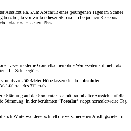
after Aussicht ein. Zum Abschluß eines gelungenen Tages im Schnee
ig heiß her, bevor wir bei dieser Skireise im bequemen Reisebus
chokolade oder leckere Pizza.
ationen zwei moderne Gondelbahnen ohne Wartezeiten auf mehr als
ügen Ihr Schneeglück.
 von bis zu 2500Meter Höhe lassen sich bei
absoluter
labfahrten des Zillertals.
 zur Stärkung auf der Sonnenterasse mit traumhafter Aussicht auf die
 die Stimmung. In der berühmten “
Postalm
” steppt normalerweise Tag
und auch Winterwanderer schnell die verschiedenen Ausflugsziele im