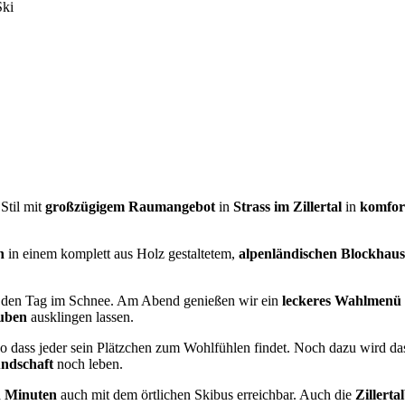
Ski
Stil mit
großzügigem Raumangebot
in
Strass im Zillertal
in
komfor
h
in einem komplett aus Holz gestaltetem,
alpenländischen Blockhau
r den Tag im Schnee. Am Abend genießen wir ein
leckeres Wahlmenü 
tuben
ausklingen lassen.
o dass jeder sein Plätzchen zum Wohlfühlen findet. Noch dazu wird das 
undschaft
noch leben.
 Minuten
auch mit dem örtlichen Skibus erreichbar. Auch die
Zillert