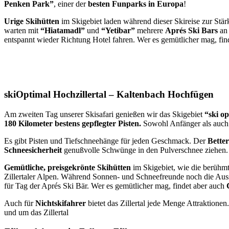
Penken Park”
, einer der
besten Funparks in Europa
!
Urige Skihütten
im Skigebiet laden während dieser Skireise zur Stä
warten mit
“Hiatamadl”
und
“Yetibar”
mehrere
Aprés Ski Bars
an 
entspannt wieder Richtung Hotel fahren. Wer es gemütlicher mag, fin
skiOptimal Hochzillertal – Kaltenbach Hochfügen
Am zweiten Tag unserer Skisafari genießen wir das Skigebiet
“ski o
180 Kilometer bestens gepflegter Pisten.
Sowohl Anfänger als auch 
Es gibt Pisten und Tiefschneehänge für jeden Geschmack. Der
Bette
Schneesicherheit
genußvolle Schwünge in den Pulverschnee ziehen. Die
Gemütliche, preisgekrönte Skihütten
im Skigebiet, wie die berühm
Zillertaler Alpen. Während Sonnen- und Schneefreunde noch die Auss
für Tag der Aprés Ski Bär. Wer es gemütlicher mag, findet aber auch
Auch für
Nichtskifahrer
bietet das Zillertal jede Menge Attraktione
und um das Zillertal