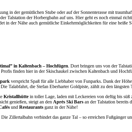
rkung in der gemütlichen Stube oder auf der Sonnenterasse mit traumh
der Talstation der Horbergbahn auf uns. Hier geht es noch einmal richt
det in der Nähe auch gemütliche Einkehrmöglichkeiten für eine heiße S
ptimal” in Kaltenbach – Hochfügen
. Dort bringen uns von der Talst
Profis finden hier in der Skischaukel zwischen Kaltenbach und Hochf
rpark
verspricht Spaß für alle Liebhaber von Funparks. Dank der Höhe
 Talabfahrt, die Stefan Eberharter Goldpiste, zählt zu den längsten Ta
te
Kristallhütte
in toller Lage, laden mit Leckereien von deftig bis süß
icht genießen, steigt an den
Aprés Ski Bars
an der Talstation bereits
Cafés
und
Restaurants
ganz in der Nähe!
n. Die Zillertalbahn verbindet das ganze Tal – so erreichen Fußgänger 