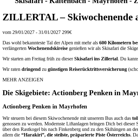
Skisafari - Kaltenbach - Mayrhofen - Z
ZILLERTAL – Skiwochenende ab 
vom 29/01/2027 - 31/01/2027
299€
Das wohl bekannteste Tal der Alpen mit mehr als
600 Kilometern bes
verlängerten
Wochenendskireise
genießen wir als Skisafari die Skig
Wir starten am Freitag früh zu dieser
Skisafari ins Zillertal
. Du kanns
Wir raten
dringend
zu
günstigen Reiserücktrittsversicherung
(scho
MEHR ANZEIGEN
Die Skigebiete: Actionberg Penken in Mayr
Actionberg Penken in Mayrhofen
Wir steuern bei diesem Skiwochenende mit unserem Bus auch das
to
genossen zu werden. Modernste Liftanlagen bringen Dich bei dieser S
über den Rastkogel bis nach Finkenberg und zu den Skihängen an d
allem die
“Harakiri”, die steilste, präparierte Piste Österreichs
. D