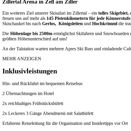
Zillertal Arena in Zell am Ziller
Ein weiteres Ziel unserer Skisafari im Zillertal – ein
tolles Skigebiet,
e
freuen uns auf mehr als
145 Pistenkilometern für jede Könnerstufe
Skischaukel bis nach
Gerlos, Königsleiten
und
Hochkrimml
die tra
Die
Höhenlage bis 2500m
ermöglichst Skifahren und Snowboarden 
größten Höhenunterschied auf uns!
An der Talstation warten mehrere Apres Ski Bars und einladende Caf
MEHR ANZEIGEN
Inklusivleistungen
Hin- und Rückfahrt im bequemen Reisebus
2 Übernachtungen im Hotel
2x reichhaltiges Frühstücksbüfett
2x Leckeres 3 Gänge Abendmenü mit Salatbüfett
Erfahrene Reiseleitung für die Organisation und Insidertipps vor Ort