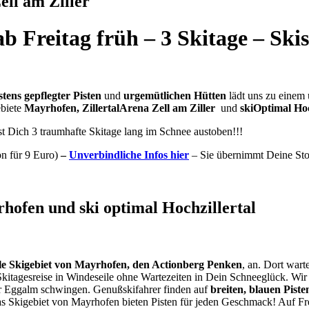
ell am Ziller
Freitag früh – 3 Skitage – Ski
tens gepflegter Pisten
und
urgemütlichen Hütten
lädt uns zu einem
ebiete
Mayrhofen, ZillertalArena Zell am Ziller
und
skiOptimal Hoc
t Dich 3 traumhafte Skitage lang im Schnee austoben!!!
n für 9 Euro)
–
Unverbindliche Infos
hier
– Sie übernimmt Deine Stor
hofen und ski optimal Hochzillertal
lle Skigebiet von Mayrhofen, den Actionberg Penken
, an. Dort wart
kitagesreise in Windeseile ohne Wartezeiten in Dein Schneeglück. Wir 
er Eggalm schwingen. Genußskifahrer finden auf
breiten, blauen Piste
as Skigebiet von Mayrhofen bieten Pisten für jeden Geschmack! Auf F