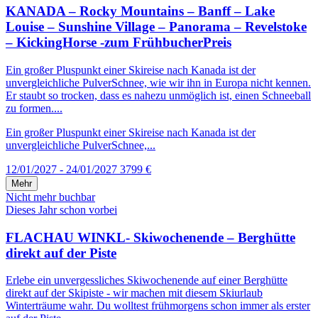
KANADA – Rocky Mountains – Banff – Lake
Louise – Sunshine Village – Panorama – Revelstoke
– KickingHorse -zum FrühbucherPreis
Ein großer Pluspunkt einer Skireise nach Kanada ist der
unvergleichliche PulverSchnee, wie wir ihn in Europa nicht kennen.
Er staubt so trocken, dass es nahezu unmöglich ist, einen Schneeball
zu formen....
Ein großer Pluspunkt einer Skireise nach Kanada ist der
unvergleichliche PulverSchnee,...
12/01/2027 - 24/01/2027
3799 €
Mehr
Nicht mehr buchbar
Dieses Jahr schon vorbei
FLACHAU WINKL- Skiwochenende – Berghütte
direkt auf der Piste
Erlebe ein unvergessliches Skiwochenende auf einer Berghütte
direkt auf der Skipiste - wir machen mit diesem Skiurlaub
Winterträume wahr. Du wolltest frühmorgens schon immer als erster