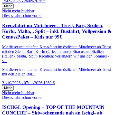
15/09/2026 - 26/09/2026
€
Mehr
Nicht mehr buchbar
Dieses Jahr schon vorbei
Kreuzfahrt im Mittelmeer – Triest, Bari, Sizilien,
Korfu, Malta, , Split – inkl. Busfahrt, Vollpension &
GenussPaket – Kids nur 99€
Mit dieser traumhaften Kreuzfahrt im östlichen Mittelmeer ab Triest
mit den Zielen Bari, Korfu (Griechenland), Siracus auf Sizilien
(Italien), Malta, Split (Kroatien) verlängern wir uns den Sommer -
s...
Mit dieser traumhaften Kreuzfahrt im östlichen Mittelmeer ab Triest
mit den Zielen Bar...
31/10/2026 - 07/11/2026
1369 €
Mehr
Nicht mehr buchbar
Dieses Jahr schon vorbei
ISCHGL Opening – TOP OF THE MOUNTAIN
CONCERT – Skiwochenende nah an Ischgl- ab