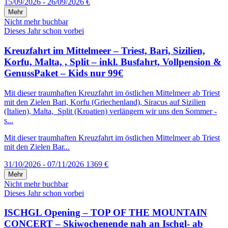
15/09/2026 - 26/09/2026
€
Mehr
Nicht mehr buchbar
Dieses Jahr schon vorbei
Kreuzfahrt im Mittelmeer – Triest, Bari, Sizilien,
Korfu, Malta, , Split – inkl. Busfahrt, Vollpension &
GenussPaket – Kids nur 99€
Mit dieser traumhaften Kreuzfahrt im östlichen Mittelmeer ab Triest
mit den Zielen Bari, Korfu (Griechenland), Siracus auf Sizilien
(Italien), Malta, Split (Kroatien) verlängern wir uns den Sommer -
s...
Mit dieser traumhaften Kreuzfahrt im östlichen Mittelmeer ab Triest
mit den Zielen Bar...
31/10/2026 - 07/11/2026
1369 €
Mehr
Nicht mehr buchbar
Dieses Jahr schon vorbei
ISCHGL Opening – TOP OF THE MOUNTAIN
CONCERT – Skiwochenende nah an Ischgl- ab