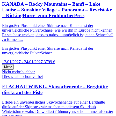
KANADA – Rocky Mountains – Banff – Lake
Louise – Sunshine Village – Panorama – Revelstoke
– KickingHorse -zum FrühbucherPreis
Ein großer Pluspunkt einer Skireise nach Kanada ist der
unvergleichliche PulverSchnee, wie wir ihn in Europa nicht kennen.
Er staubt so trocken, dass es nahezu unmöglich ist, einen Schneeball
zu formen....
Ein großer Pluspunkt einer Skireise nach Kanada ist der
unvergleichliche PulverSchnee,...
12/01/2027 - 24/01/2027
3799 €
Mehr
Nicht mehr buchbar
Dieses Jahr schon vorbei
FLACHAU WINKL- Skiwochenende – Berghütte
direkt auf der Piste
Erlebe ein unvergessliches Skiwochenende auf einer Berghütte
direkt auf der Skipiste - wir machen mit diesem Skiurlaub
Winterträume wahr. Du wolltest frühmorgens schon immer als erster