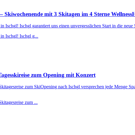
– Skiwochenende mit 3 Skitagen im 4 Sterne Wellness
Ischgl! Ischgl garantiert uns einen unvergesslichen Start in die neue 
 Ischgl! Ischgl g...
agesskireise zum Opening mit Konzert
r Skitagesreise zum SkiOpening nach Ischgl versprechen jede Menge Spa
kitagesreise zum ...