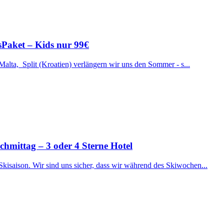
ssPaket – Kids nur 99€
 Malta, Split (Kroatien) verlängern wir uns den Sommer - s...
ttag – 3 oder 4 Sterne Hotel
Skisaison. Wir sind uns sicher, dass wir während des Skiwochen...