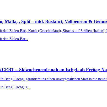
fu, Malta, , Split – inkl. Busfahrt, Vollpension & Genu
t den Zielen Bari, Korfu (Griechenland), Siracus auf Sizilien (Italien),
t den Zielen Bar...
 Skiwochenende nah an Ischgl- ab Freitag Nachmi
Ischgl! Ischgl garantiert uns einen unvergesslichen Start in die neue 
 Ischgl! Ischgl g...