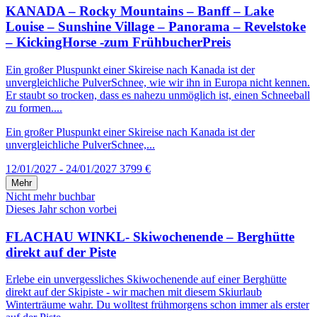
KANADA – Rocky Mountains – Banff – Lake
Louise – Sunshine Village – Panorama – Revelstoke
– KickingHorse -zum FrühbucherPreis
Ein großer Pluspunkt einer Skireise nach Kanada ist der
unvergleichliche PulverSchnee, wie wir ihn in Europa nicht kennen.
Er staubt so trocken, dass es nahezu unmöglich ist, einen Schneeball
zu formen....
Ein großer Pluspunkt einer Skireise nach Kanada ist der
unvergleichliche PulverSchnee,...
12/01/2027 - 24/01/2027
3799 €
Mehr
Nicht mehr buchbar
Dieses Jahr schon vorbei
FLACHAU WINKL- Skiwochenende – Berghütte
direkt auf der Piste
Erlebe ein unvergessliches Skiwochenende auf einer Berghütte
direkt auf der Skipiste - wir machen mit diesem Skiurlaub
Winterträume wahr. Du wolltest frühmorgens schon immer als erster