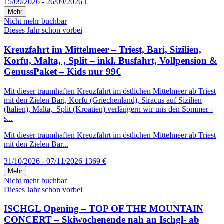
15/09/2026 - 26/09/2026
€
Mehr
Nicht mehr buchbar
Dieses Jahr schon vorbei
Kreuzfahrt im Mittelmeer – Triest, Bari, Sizilien,
Korfu, Malta, , Split – inkl. Busfahrt, Vollpension &
GenussPaket – Kids nur 99€
Mit dieser traumhaften Kreuzfahrt im östlichen Mittelmeer ab Triest
mit den Zielen Bari, Korfu (Griechenland), Siracus auf Sizilien
(Italien), Malta, Split (Kroatien) verlängern wir uns den Sommer -
s...
Mit dieser traumhaften Kreuzfahrt im östlichen Mittelmeer ab Triest
mit den Zielen Bar...
31/10/2026 - 07/11/2026
1369 €
Mehr
Nicht mehr buchbar
Dieses Jahr schon vorbei
ISCHGL Opening – TOP OF THE MOUNTAIN
CONCERT – Skiwochenende nah an Ischgl- ab