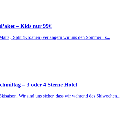
ssPaket – Kids nur 99€
 Malta, Split (Kroatien) verlängern wir uns den Sommer - s...
ttag – 3 oder 4 Sterne Hotel
Skisaison. Wir sind uns sicher, dass wir während des Skiwochen...