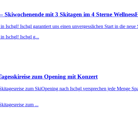
– Skiwochenende mit 3 Skitagen im 4 Sterne Wellness
Ischgl! Ischgl garantiert uns einen unvergesslichen Start in die neue 
 Ischgl! Ischgl g...
agesskireise zum Opening mit Konzert
r Skitagesreise zum SkiOpening nach Ischgl versprechen jede Menge Spa
kitagesreise zum ...