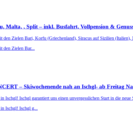
fu, Malta, , Split – inkl. Busfahrt, Vollpension & Genu
t den Zielen Bari, Korfu (Griechenland), Siracus auf Sizilien (Italien),
t den Zielen Bar...
 Skiwochenende nah an Ischgl- ab Freitag Nachmi
Ischgl! Ischgl garantiert uns einen unvergesslichen Start in die neue 
 Ischgl! Ischgl g...