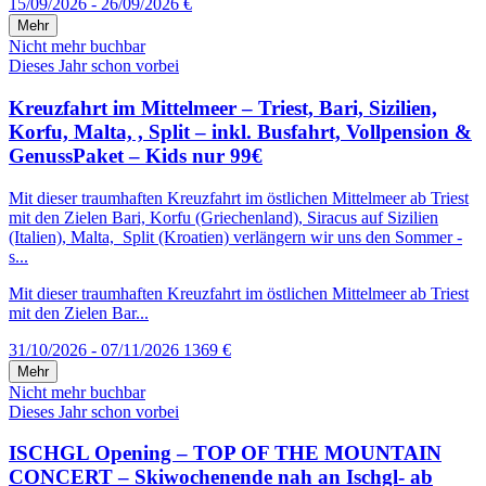
15/09/2026 - 26/09/2026
€
Mehr
Nicht mehr buchbar
Dieses Jahr schon vorbei
Kreuzfahrt im Mittelmeer – Triest, Bari, Sizilien,
Korfu, Malta, , Split – inkl. Busfahrt, Vollpension &
GenussPaket – Kids nur 99€
Mit dieser traumhaften Kreuzfahrt im östlichen Mittelmeer ab Triest
mit den Zielen Bari, Korfu (Griechenland), Siracus auf Sizilien
(Italien), Malta, Split (Kroatien) verlängern wir uns den Sommer -
s...
Mit dieser traumhaften Kreuzfahrt im östlichen Mittelmeer ab Triest
mit den Zielen Bar...
31/10/2026 - 07/11/2026
1369 €
Mehr
Nicht mehr buchbar
Dieses Jahr schon vorbei
ISCHGL Opening – TOP OF THE MOUNTAIN
CONCERT – Skiwochenende nah an Ischgl- ab