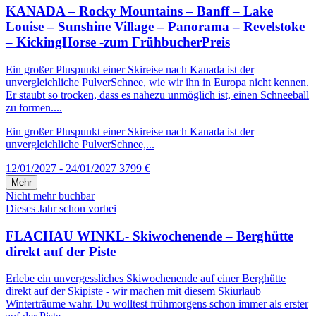
KANADA – Rocky Mountains – Banff – Lake
Louise – Sunshine Village – Panorama – Revelstoke
– KickingHorse -zum FrühbucherPreis
Ein großer Pluspunkt einer Skireise nach Kanada ist der
unvergleichliche PulverSchnee, wie wir ihn in Europa nicht kennen.
Er staubt so trocken, dass es nahezu unmöglich ist, einen Schneeball
zu formen....
Ein großer Pluspunkt einer Skireise nach Kanada ist der
unvergleichliche PulverSchnee,...
12/01/2027 - 24/01/2027
3799 €
Mehr
Nicht mehr buchbar
Dieses Jahr schon vorbei
FLACHAU WINKL- Skiwochenende – Berghütte
direkt auf der Piste
Erlebe ein unvergessliches Skiwochenende auf einer Berghütte
direkt auf der Skipiste - wir machen mit diesem Skiurlaub
Winterträume wahr. Du wolltest frühmorgens schon immer als erster