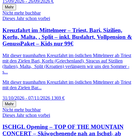
15/09/2026 - 26/09/2026
€
Mehr
Nicht mehr buchbar
Dieses Jahr schon vorbei
Kreuzfahrt im Mittelmeer – Triest, Bari, Sizilien,
Korfu, Malta, , Split – inkl. Busfahrt, Vollpension &
GenussPaket – Kids nur 99€
Mit dieser traumhaften Kreuzfahrt im östlichen Mittelmeer ab Triest
mit den Zielen Bari, Korfu (Griechenland), Siracus auf Sizilien
(Italien), Malta, Split (Kroatien) verlängern wir uns den Sommer -
s...
Mit dieser traumhaften Kreuzfahrt im östlichen Mittelmeer ab Triest
mit den Zielen Bar...
31/10/2026 - 07/11/2026
1369 €
Mehr
Nicht mehr buchbar
Dieses Jahr schon vorbei
ISCHGL Opening – TOP OF THE MOUNTAIN
CONCERT – Skiwochenende nah an Ischgl- ab