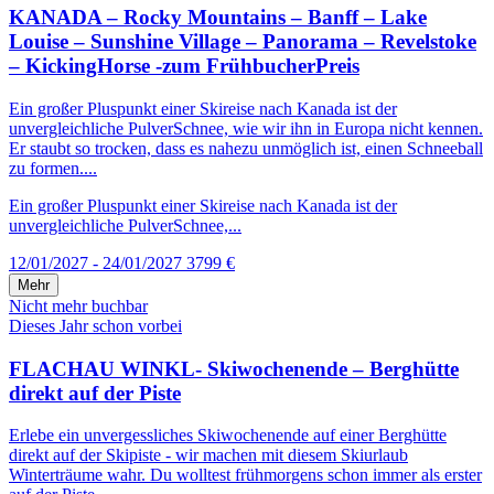
KANADA – Rocky Mountains – Banff – Lake
Louise – Sunshine Village – Panorama – Revelstoke
– KickingHorse -zum FrühbucherPreis
Ein großer Pluspunkt einer Skireise nach Kanada ist der
unvergleichliche PulverSchnee, wie wir ihn in Europa nicht kennen.
Er staubt so trocken, dass es nahezu unmöglich ist, einen Schneeball
zu formen....
Ein großer Pluspunkt einer Skireise nach Kanada ist der
unvergleichliche PulverSchnee,...
12/01/2027 - 24/01/2027
3799 €
Mehr
Nicht mehr buchbar
Dieses Jahr schon vorbei
FLACHAU WINKL- Skiwochenende – Berghütte
direkt auf der Piste
Erlebe ein unvergessliches Skiwochenende auf einer Berghütte
direkt auf der Skipiste - wir machen mit diesem Skiurlaub
Winterträume wahr. Du wolltest frühmorgens schon immer als erster