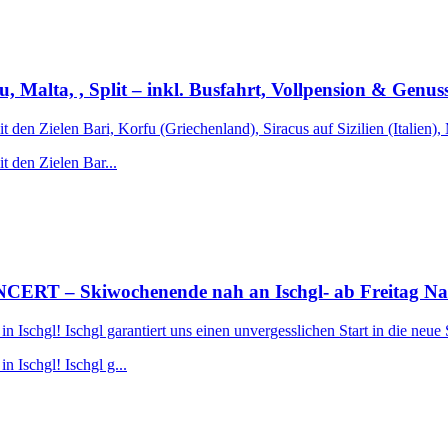
fu, Malta, , Split – inkl. Busfahrt, Vollpension & Genu
t den Zielen Bari, Korfu (Griechenland), Siracus auf Sizilien (Italien),
t den Zielen Bar...
 Skiwochenende nah an Ischgl- ab Freitag Nachmi
Ischgl! Ischgl garantiert uns einen unvergesslichen Start in die neue 
 Ischgl! Ischgl g...