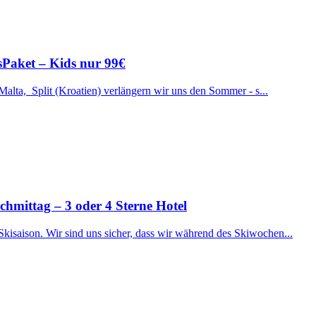
ssPaket – Kids nur 99€
 Malta, Split (Kroatien) verlängern wir uns den Sommer - s...
ttag – 3 oder 4 Sterne Hotel
Skisaison. Wir sind uns sicher, dass wir während des Skiwochen...