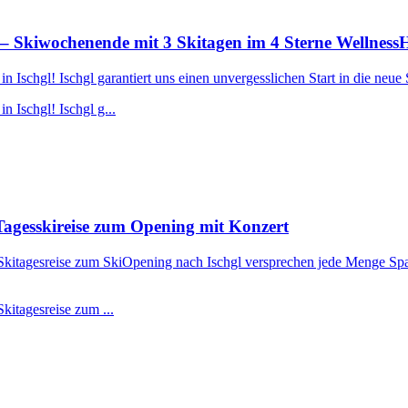
– Skiwochenende mit 3 Skitagen im 4 Sterne Wellness
Ischgl! Ischgl garantiert uns einen unvergesslichen Start in die neue 
 Ischgl! Ischgl g...
agesskireise zum Opening mit Konzert
r Skitagesreise zum SkiOpening nach Ischgl versprechen jede Menge Spa
kitagesreise zum ...