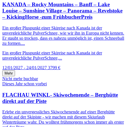
KANADA – Rocky Mountains – Banff – Lake
Louise – Sunshine Village – Panorama – Revelstoke
– KickingHorse -zum FrühbucherPreis
Ein großer Pluspunkt einer Skireise nach Kanada ist der
unvergleichliche PulverSchnee, wie wir ihn in Europa nicht kennen.
Er staubt so trocken, dass es nahezu unmöglich ist, einen Schneeball
zu formen....
Ein großer Pluspunkt einer Skireise nach Kanada ist der
unvergleichliche PulverSchnee,...
12/01/2027 - 24/01/2027
3799 €
Mehr
Nicht mehr buchbar
Dieses Jahr schon vorbei
FLACHAU WINKL- Skiwochenende – Berghütte
direkt auf der Piste
Erlebe ein unvergessliches Skiwochenende auf einer Berghütte
direkt auf der Skipiste - wir machen mit diesem Skiurlaub
Winterträume wahr. Du wolltest frühmorgens schon immer als erster