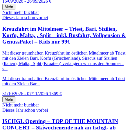
15/09/2026 - 26/09/2026
€
Mehr
Nicht mehr buchbar
Dieses Jahr schon vorbei
Kreuzfahrt im Mittelmeer – Triest, Bari, Sizilien,
Korfu, Malta, , Split – inkl. Busfahrt, Vollpension &
GenussPaket – Kids nur 99€
Mit dieser traumhaften Kreuzfahrt im östlichen Mittelmeer ab Triest
mit den Zielen Bari, Korfu (Griechenland), Siracus auf Sizilien
(Italien), Malta, Split (Kroatien) verlängern wir uns den Sommer -
s...
Mit dieser traumhaften Kreuzfahrt im östlichen Mittelmeer ab Triest
mit den Zielen Bar...
31/10/2026 - 07/11/2026
1369 €
Mehr
Nicht mehr buchbar
Dieses Jahr schon vorbei
ISCHGL Opening – TOP OF THE MOUNTAIN
CONCERT – Skiwochenende nah an Ischgl- ab