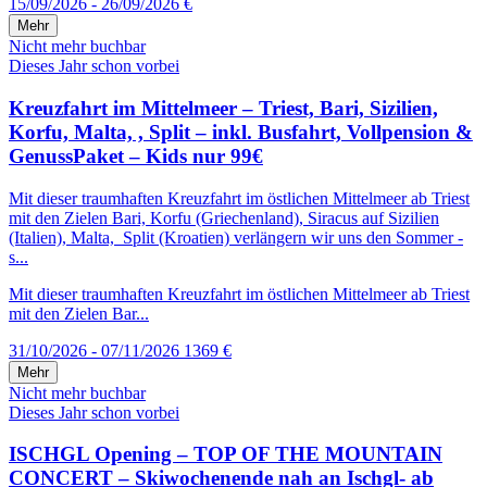
15/09/2026 - 26/09/2026
€
Mehr
Nicht mehr buchbar
Dieses Jahr schon vorbei
Kreuzfahrt im Mittelmeer – Triest, Bari, Sizilien,
Korfu, Malta, , Split – inkl. Busfahrt, Vollpension &
GenussPaket – Kids nur 99€
Mit dieser traumhaften Kreuzfahrt im östlichen Mittelmeer ab Triest
mit den Zielen Bari, Korfu (Griechenland), Siracus auf Sizilien
(Italien), Malta, Split (Kroatien) verlängern wir uns den Sommer -
s...
Mit dieser traumhaften Kreuzfahrt im östlichen Mittelmeer ab Triest
mit den Zielen Bar...
31/10/2026 - 07/11/2026
1369 €
Mehr
Nicht mehr buchbar
Dieses Jahr schon vorbei
ISCHGL Opening – TOP OF THE MOUNTAIN
CONCERT – Skiwochenende nah an Ischgl- ab