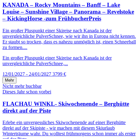
KANADA – Rocky Mountains – Banff – Lake
Louise – Sunshine Village – Panorama – Revelstoke
– KickingHorse -zum FrühbucherPreis
Ein großer Pluspunkt einer Skireise nach Kanada ist der
unvergleichliche PulverSchnee, wie wir ihn in Europa nicht kennen.
Er staubt so trocken, dass es nahezu unmöglich ist, einen Schneeball
zu formen....
Ein großer Pluspunkt einer Skireise nach Kanada ist der
unvergleichliche PulverSchnee,...
12/01/2027 - 24/01/2027
3799 €
Mehr
Nicht mehr buchbar
Dieses Jahr schon vorbei
FLACHAU WINKL- Skiwochenende – Berghütte
direkt auf der Piste
Erlebe ein unvergessliches Skiwochenende auf einer Berghütte
direkt auf der Skipiste - wir machen mit diesem Skiurlaub
Winterträume wahr. Du wolltest frühmorgens schon immer als erster