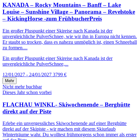
KANADA – Rocky Mountains – Banff – Lake
Louise – Sunshine Village – Panorama – Revelstoke
– KickingHorse -zum FrühbucherPreis
Ein großer Pluspunkt einer Skireise nach Kanada ist der
unvergleichliche PulverSchnee, wie wir ihn in Europa nicht kennen.
Er staubt so trocken, dass es nahezu unmöglich ist, einen Schneeball
zu formen....
Ein großer Pluspunkt einer Skireise nach Kanada ist der
unvergleichliche PulverSchnee,...
12/01/2027 - 24/01/2027
3799 €
Mehr
Nicht mehr buchbar
Dieses Jahr schon vorbei
FLACHAU WINKL- Skiwochenende – Berghütte
direkt auf der Piste
Erlebe ein unvergessliches Skiwochenende auf einer Berghütte
direkt auf der Skipiste - wir machen mit diesem Skiurlaub
Winterträume wahr. Du wolltest frühmorgens schon immer als erster