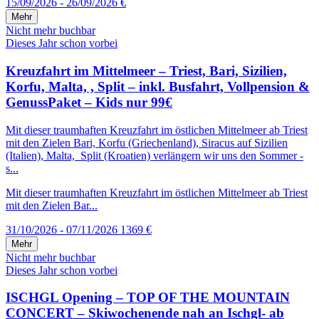
15/09/2026 - 26/09/2026
€
Mehr
Nicht mehr buchbar
Dieses Jahr schon vorbei
Kreuzfahrt im Mittelmeer – Triest, Bari, Sizilien,
Korfu, Malta, , Split – inkl. Busfahrt, Vollpension &
GenussPaket – Kids nur 99€
Mit dieser traumhaften Kreuzfahrt im östlichen Mittelmeer ab Triest
mit den Zielen Bari, Korfu (Griechenland), Siracus auf Sizilien
(Italien), Malta, Split (Kroatien) verlängern wir uns den Sommer -
s...
Mit dieser traumhaften Kreuzfahrt im östlichen Mittelmeer ab Triest
mit den Zielen Bar...
31/10/2026 - 07/11/2026
1369 €
Mehr
Nicht mehr buchbar
Dieses Jahr schon vorbei
ISCHGL Opening – TOP OF THE MOUNTAIN
CONCERT – Skiwochenende nah an Ischgl- ab