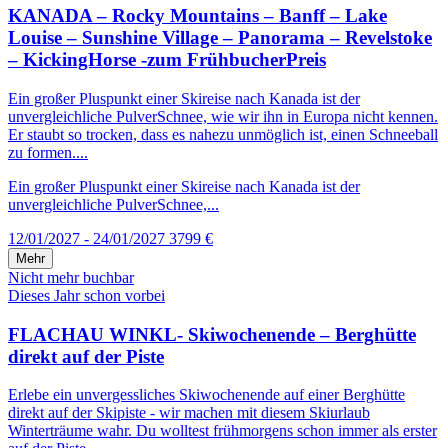
KANADA – Rocky Mountains – Banff – Lake
Louise – Sunshine Village – Panorama – Revelstoke
– KickingHorse -zum FrühbucherPreis
Ein großer Pluspunkt einer Skireise nach Kanada ist der
unvergleichliche PulverSchnee, wie wir ihn in Europa nicht kennen.
Er staubt so trocken, dass es nahezu unmöglich ist, einen Schneeball
zu formen....
Ein großer Pluspunkt einer Skireise nach Kanada ist der
unvergleichliche PulverSchnee,...
12/01/2027 - 24/01/2027
3799 €
Mehr
Nicht mehr buchbar
Dieses Jahr schon vorbei
FLACHAU WINKL- Skiwochenende – Berghütte
direkt auf der Piste
Erlebe ein unvergessliches Skiwochenende auf einer Berghütte
direkt auf der Skipiste - wir machen mit diesem Skiurlaub
Winterträume wahr. Du wolltest frühmorgens schon immer als erster