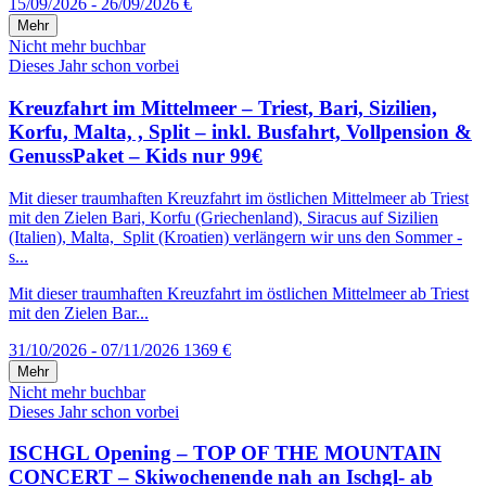
15/09/2026 - 26/09/2026
€
Mehr
Nicht mehr buchbar
Dieses Jahr schon vorbei
Kreuzfahrt im Mittelmeer – Triest, Bari, Sizilien,
Korfu, Malta, , Split – inkl. Busfahrt, Vollpension &
GenussPaket – Kids nur 99€
Mit dieser traumhaften Kreuzfahrt im östlichen Mittelmeer ab Triest
mit den Zielen Bari, Korfu (Griechenland), Siracus auf Sizilien
(Italien), Malta, Split (Kroatien) verlängern wir uns den Sommer -
s...
Mit dieser traumhaften Kreuzfahrt im östlichen Mittelmeer ab Triest
mit den Zielen Bar...
31/10/2026 - 07/11/2026
1369 €
Mehr
Nicht mehr buchbar
Dieses Jahr schon vorbei
ISCHGL Opening – TOP OF THE MOUNTAIN
CONCERT – Skiwochenende nah an Ischgl- ab