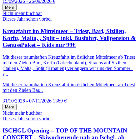
15/09/2026 - 26/09/2026
€
Mehr
Nicht mehr buchbar
Dieses Jahr schon vorbei
Kreuzfahrt im Mittelmeer – Triest, Bari, Sizilien,
Korfu, Malta, , Split – inkl. Busfahrt, Vollpension &
GenussPaket – Kids nur 99€
Mit dieser traumhaften Kreuzfahrt im östlichen Mittelmeer ab Triest
mit den Zielen Bari, Korfu (Griechenland), Siracus auf Sizilien
(Italien), Malta, Split (Kroatien) verlängern wir uns den Sommer -
s...
Mit dieser traumhaften Kreuzfahrt im östlichen Mittelmeer ab Triest
mit den Zielen Bar...
31/10/2026 - 07/11/2026
1369 €
Mehr
Nicht mehr buchbar
Dieses Jahr schon vorbei
ISCHGL Opening – TOP OF THE MOUNTAIN
CONCERT – Skiwochenende nah an Ischgl- ab