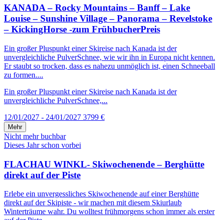
KANADA – Rocky Mountains – Banff – Lake
Louise – Sunshine Village – Panorama – Revelstoke
– KickingHorse -zum FrühbucherPreis
Ein großer Pluspunkt einer Skireise nach Kanada ist der
unvergleichliche PulverSchnee, wie wir ihn in Europa nicht kennen.
Er staubt so trocken, dass es nahezu unmöglich ist, einen Schneeball
zu formen....
Ein großer Pluspunkt einer Skireise nach Kanada ist der
unvergleichliche PulverSchnee,...
12/01/2027 - 24/01/2027
3799 €
Mehr
Nicht mehr buchbar
Dieses Jahr schon vorbei
FLACHAU WINKL- Skiwochenende – Berghütte
direkt auf der Piste
Erlebe ein unvergessliches Skiwochenende auf einer Berghütte
direkt auf der Skipiste - wir machen mit diesem Skiurlaub
Winterträume wahr. Du wolltest frühmorgens schon immer als erster