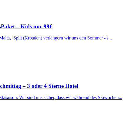
ssPaket – Kids nur 99€
 Malta, Split (Kroatien) verlängern wir uns den Sommer - s...
ttag – 3 oder 4 Sterne Hotel
Skisaison. Wir sind uns sicher, dass wir während des Skiwochen...