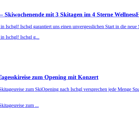
– Skiwochenende mit 3 Skitagen im 4 Sterne Wellness
Ischgl! Ischgl garantiert uns einen unvergesslichen Start in die neue 
 Ischgl! Ischgl g...
agesskireise zum Opening mit Konzert
r Skitagesreise zum SkiOpening nach Ischgl versprechen jede Menge Spa
kitagesreise zum ...