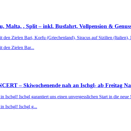
fu, Malta, , Split – inkl. Busfahrt, Vollpension & Genu
t den Zielen Bari, Korfu (Griechenland), Siracus auf Sizilien (Italien),
t den Zielen Bar...
 Skiwochenende nah an Ischgl- ab Freitag Nachmi
Ischgl! Ischgl garantiert uns einen unvergesslichen Start in die neue 
 Ischgl! Ischgl g...