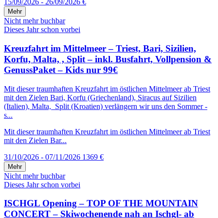
15/09/2026 - 26/09/2026
€
Mehr
Nicht mehr buchbar
Dieses Jahr schon vorbei
Kreuzfahrt im Mittelmeer – Triest, Bari, Sizilien,
Korfu, Malta, , Split – inkl. Busfahrt, Vollpension &
GenussPaket – Kids nur 99€
Mit dieser traumhaften Kreuzfahrt im östlichen Mittelmeer ab Triest
mit den Zielen Bari, Korfu (Griechenland), Siracus auf Sizilien
(Italien), Malta, Split (Kroatien) verlängern wir uns den Sommer -
s...
Mit dieser traumhaften Kreuzfahrt im östlichen Mittelmeer ab Triest
mit den Zielen Bar...
31/10/2026 - 07/11/2026
1369 €
Mehr
Nicht mehr buchbar
Dieses Jahr schon vorbei
ISCHGL Opening – TOP OF THE MOUNTAIN
CONCERT – Skiwochenende nah an Ischgl- ab