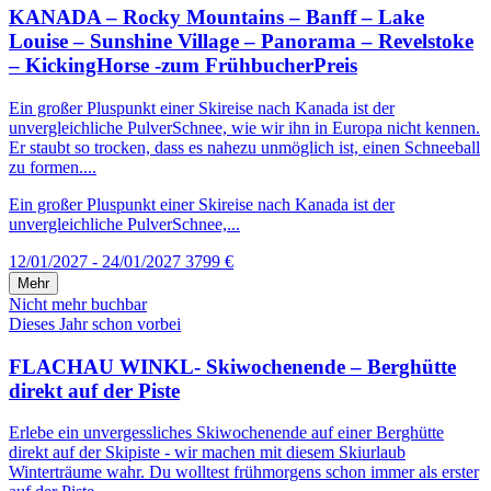
KANADA – Rocky Mountains – Banff – Lake
Louise – Sunshine Village – Panorama – Revelstoke
– KickingHorse -zum FrühbucherPreis
Ein großer Pluspunkt einer Skireise nach Kanada ist der
unvergleichliche PulverSchnee, wie wir ihn in Europa nicht kennen.
Er staubt so trocken, dass es nahezu unmöglich ist, einen Schneeball
zu formen....
Ein großer Pluspunkt einer Skireise nach Kanada ist der
unvergleichliche PulverSchnee,...
12/01/2027 - 24/01/2027
3799 €
Mehr
Nicht mehr buchbar
Dieses Jahr schon vorbei
FLACHAU WINKL- Skiwochenende – Berghütte
direkt auf der Piste
Erlebe ein unvergessliches Skiwochenende auf einer Berghütte
direkt auf der Skipiste - wir machen mit diesem Skiurlaub
Winterträume wahr. Du wolltest frühmorgens schon immer als erster