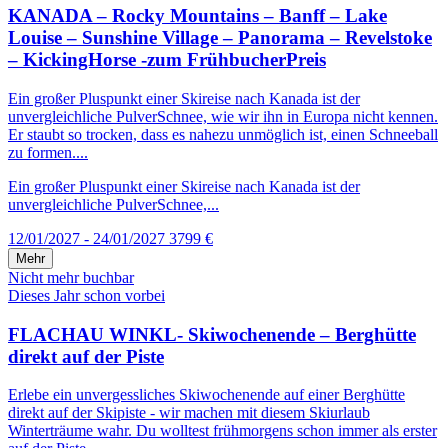
KANADA – Rocky Mountains – Banff – Lake
Louise – Sunshine Village – Panorama – Revelstoke
– KickingHorse -zum FrühbucherPreis
Ein großer Pluspunkt einer Skireise nach Kanada ist der
unvergleichliche PulverSchnee, wie wir ihn in Europa nicht kennen.
Er staubt so trocken, dass es nahezu unmöglich ist, einen Schneeball
zu formen....
Ein großer Pluspunkt einer Skireise nach Kanada ist der
unvergleichliche PulverSchnee,...
12/01/2027 - 24/01/2027
3799 €
Mehr
Nicht mehr buchbar
Dieses Jahr schon vorbei
FLACHAU WINKL- Skiwochenende – Berghütte
direkt auf der Piste
Erlebe ein unvergessliches Skiwochenende auf einer Berghütte
direkt auf der Skipiste - wir machen mit diesem Skiurlaub
Winterträume wahr. Du wolltest frühmorgens schon immer als erster