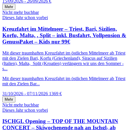
15/09/2026 - 26/09/2026
€
Mehr
Nicht mehr buchbar
Dieses Jahr schon vorbei
Kreuzfahrt im Mittelmeer – Triest, Bari, Sizilien,
Korfu, Malta, , Split – inkl. Busfahrt, Vollpension &
GenussPaket – Kids nur 99€
Mit dieser traumhaften Kreuzfahrt im östlichen Mittelmeer ab Triest
mit den Zielen Bari, Korfu (Griechenland), Siracus auf Sizilien
(Italien), Malta, Split (Kroatien) verlängern wir uns den Sommer -
s...
Mit dieser traumhaften Kreuzfahrt im östlichen Mittelmeer ab Triest
mit den Zielen Bar...
31/10/2026 - 07/11/2026
1369 €
Mehr
Nicht mehr buchbar
Dieses Jahr schon vorbei
ISCHGL Opening – TOP OF THE MOUNTAIN
CONCERT – Skiwochenende nah an Ischgl- ab