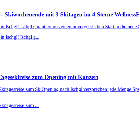
– Skiwochenende mit 3 Skitagen im 4 Sterne Wellness
Ischgl! Ischgl garantiert uns einen unvergesslichen Start in die neue 
 Ischgl! Ischgl g...
agesskireise zum Opening mit Konzert
r Skitagesreise zum SkiOpening nach Ischgl versprechen jede Menge Spa
kitagesreise zum ...