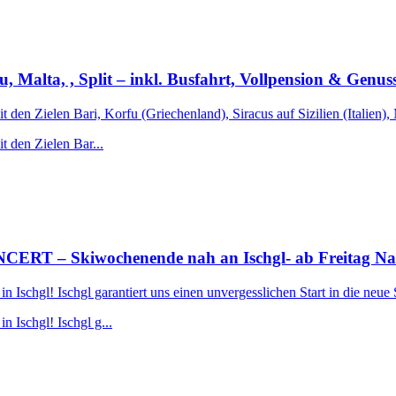
fu, Malta, , Split – inkl. Busfahrt, Vollpension & Genu
t den Zielen Bari, Korfu (Griechenland), Siracus auf Sizilien (Italien),
t den Zielen Bar...
 Skiwochenende nah an Ischgl- ab Freitag Nachmi
Ischgl! Ischgl garantiert uns einen unvergesslichen Start in die neue 
 Ischgl! Ischgl g...