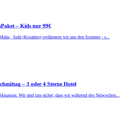
ssPaket – Kids nur 99€
 Malta, Split (Kroatien) verlängern wir uns den Sommer - s...
ttag – 3 oder 4 Sterne Hotel
Skisaison. Wir sind uns sicher, dass wir während des Skiwochen...