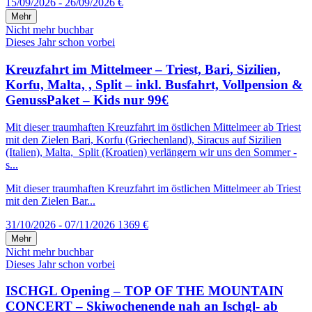
15/09/2026 - 26/09/2026
€
Mehr
Nicht mehr buchbar
Dieses Jahr schon vorbei
Kreuzfahrt im Mittelmeer – Triest, Bari, Sizilien,
Korfu, Malta, , Split – inkl. Busfahrt, Vollpension &
GenussPaket – Kids nur 99€
Mit dieser traumhaften Kreuzfahrt im östlichen Mittelmeer ab Triest
mit den Zielen Bari, Korfu (Griechenland), Siracus auf Sizilien
(Italien), Malta, Split (Kroatien) verlängern wir uns den Sommer -
s...
Mit dieser traumhaften Kreuzfahrt im östlichen Mittelmeer ab Triest
mit den Zielen Bar...
31/10/2026 - 07/11/2026
1369 €
Mehr
Nicht mehr buchbar
Dieses Jahr schon vorbei
ISCHGL Opening – TOP OF THE MOUNTAIN
CONCERT – Skiwochenende nah an Ischgl- ab