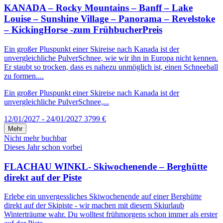
KANADA – Rocky Mountains – Banff – Lake
Louise – Sunshine Village – Panorama – Revelstoke
– KickingHorse -zum FrühbucherPreis
Ein großer Pluspunkt einer Skireise nach Kanada ist der
unvergleichliche PulverSchnee, wie wir ihn in Europa nicht kennen.
Er staubt so trocken, dass es nahezu unmöglich ist, einen Schneeball
zu formen....
Ein großer Pluspunkt einer Skireise nach Kanada ist der
unvergleichliche PulverSchnee,...
12/01/2027 - 24/01/2027
3799 €
Mehr
Nicht mehr buchbar
Dieses Jahr schon vorbei
FLACHAU WINKL- Skiwochenende – Berghütte
direkt auf der Piste
Erlebe ein unvergessliches Skiwochenende auf einer Berghütte
direkt auf der Skipiste - wir machen mit diesem Skiurlaub
Winterträume wahr. Du wolltest frühmorgens schon immer als erster