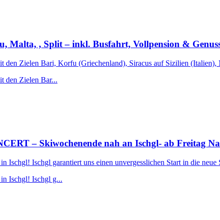
fu, Malta, , Split – inkl. Busfahrt, Vollpension & Genu
t den Zielen Bari, Korfu (Griechenland), Siracus auf Sizilien (Italien),
t den Zielen Bar...
 Skiwochenende nah an Ischgl- ab Freitag Nachmi
Ischgl! Ischgl garantiert uns einen unvergesslichen Start in die neue 
 Ischgl! Ischgl g...