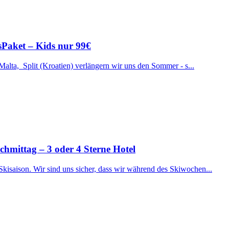
ssPaket – Kids nur 99€
 Malta, Split (Kroatien) verlängern wir uns den Sommer - s...
ttag – 3 oder 4 Sterne Hotel
Skisaison. Wir sind uns sicher, dass wir während des Skiwochen...