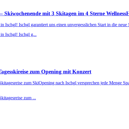
– Skiwochenende mit 3 Skitagen im 4 Sterne Wellness
Ischgl! Ischgl garantiert uns einen unvergesslichen Start in die neue 
 Ischgl! Ischgl g...
agesskireise zum Opening mit Konzert
r Skitagesreise zum SkiOpening nach Ischgl versprechen jede Menge Spa
kitagesreise zum ...