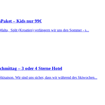
ssPaket – Kids nur 99€
 Malta, Split (Kroatien) verlängern wir uns den Sommer - s...
ttag – 3 oder 4 Sterne Hotel
Skisaison. Wir sind uns sicher, dass wir während des Skiwochen...