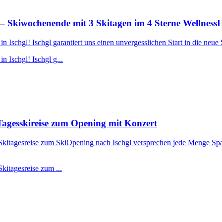
– Skiwochenende mit 3 Skitagen im 4 Sterne Wellness
Ischgl! Ischgl garantiert uns einen unvergesslichen Start in die neue 
 Ischgl! Ischgl g...
agesskireise zum Opening mit Konzert
r Skitagesreise zum SkiOpening nach Ischgl versprechen jede Menge Spa
kitagesreise zum ...