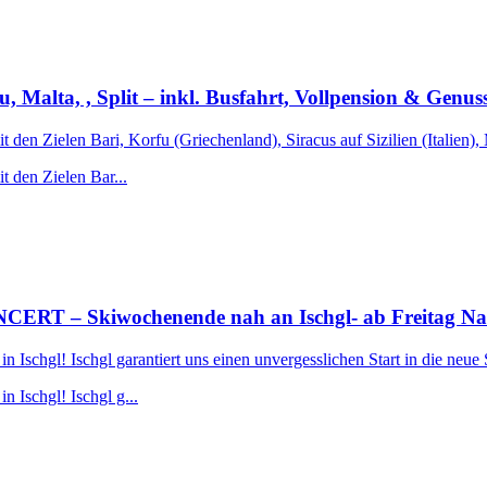
fu, Malta, , Split – inkl. Busfahrt, Vollpension & Genu
t den Zielen Bari, Korfu (Griechenland), Siracus auf Sizilien (Italien),
t den Zielen Bar...
 Skiwochenende nah an Ischgl- ab Freitag Nachmi
Ischgl! Ischgl garantiert uns einen unvergesslichen Start in die neue 
 Ischgl! Ischgl g...