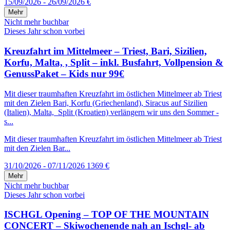
15/09/2026 - 26/09/2026
€
Mehr
Nicht mehr buchbar
Dieses Jahr schon vorbei
Kreuzfahrt im Mittelmeer – Triest, Bari, Sizilien,
Korfu, Malta, , Split – inkl. Busfahrt, Vollpension &
GenussPaket – Kids nur 99€
Mit dieser traumhaften Kreuzfahrt im östlichen Mittelmeer ab Triest
mit den Zielen Bari, Korfu (Griechenland), Siracus auf Sizilien
(Italien), Malta, Split (Kroatien) verlängern wir uns den Sommer -
s...
Mit dieser traumhaften Kreuzfahrt im östlichen Mittelmeer ab Triest
mit den Zielen Bar...
31/10/2026 - 07/11/2026
1369 €
Mehr
Nicht mehr buchbar
Dieses Jahr schon vorbei
ISCHGL Opening – TOP OF THE MOUNTAIN
CONCERT – Skiwochenende nah an Ischgl- ab