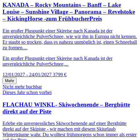
KANADA – Rocky Mountains – Banff – Lake
Louise – Sunshine Village – Panorama – Revelstoke
– KickingHorse -zum FrühbucherPreis
Ein großer Pluspunkt einer Skireise nach Kanada ist der
unvergleichliche PulverSchnee, wie wir ihn in Europa nicht kennen.
Er staubt so trocken, dass es nahezu unmöglich ist, einen Schneeball
zu formen....
Ein großer Pluspunkt einer Skireise nach Kanada ist der
unvergleichliche PulverSchnee,...
12/01/2027 - 24/01/2027
3799 €
Mehr
Nicht mehr buchbar
Dieses Jahr schon vorbei
FLACHAU WINKL- Skiwochenende – Berghütte
direkt auf der Piste
Erlebe ein unvergessliches Skiwochenende auf einer Berghütte
direkt auf der Skipiste - wir machen mit diesem Skiurlaub
Winterträume wahr. Du wolltest frühmorgens schon immer als erster